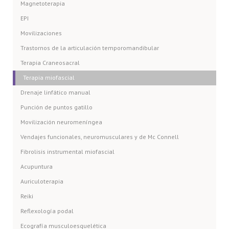
Magnetoterapia
EPI
Movilizaciones
Trastornos de la articulación temporomandibular
Terapia Craneosacral
Terapia miofascial
Drenaje linfático manual
Punción de puntos gatillo
Movilización neuromeníngea
Vendajes funcionales, neuromusculares y de Mc Connell
Fibrolisis instrumental miofascial
Acupuntura
Auriculoterapia
Reiki
Reflexología podal
Ecografía musculoesquelética