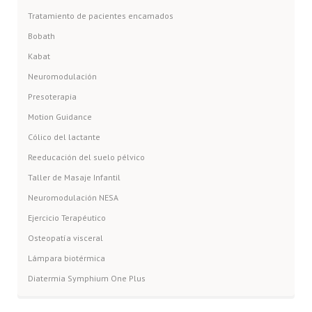
Tratamiento de pacientes encamados
Bobath
Kabat
Neuromodulación
Presoterapia
Motion Guidance
Cólico del lactante
Reeducación del suelo pélvico
Taller de Masaje Infantil
Neuromodulación NESA
Ejercicio Terapéutico
Osteopatía visceral
Lámpara biotérmica
Diatermia Symphium One Plus