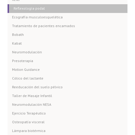
Reflexología podal
Ecografía musculoesquelética
Tratamiento de pacientes encamados
Bobath
Kabat
Neuromodulación
Presoterapia
Motion Guidance
Cólico del lactante
Reeducación del suelo pélvico
Taller de Masaje Infantil
Neuromodulación NESA
Ejercicio Terapéutico
Osteopatía visceral
Lámpara biotérmica