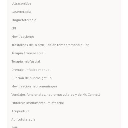
Ultrasonidos
Laserterapia
Magnetoterapia
EPI
Movilizaciones
Trastornos de la articulación temporomandibular
Terapia Craneosacral
Terapia miofascial
Drenaje linfático manual
Punción de puntos gatillo
Movilización neuromeníngea
Vendajes funcionales, neuromusculares y de Mc Connell
Fibrolisis instrumental miofascial
Acupuntura
Auriculoterapia
Reiki