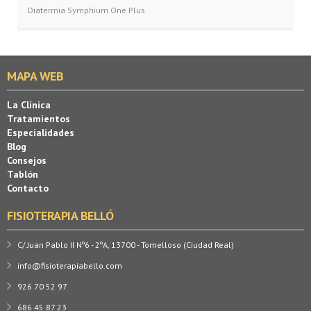
Diatermia Symphium One Plus
MAPA WEB
La Clínica
Tratamientos
Especialidades
Blog
Consejos
Tablón
Contacto
FISIOTERAPIA BELLÓ
C/ Juan Pablo II Nº6 - 2ºA, 13700 - Tomelloso (Ciudad Real)
info@fisioterapiabello.com
926 70 52 97
686 45 87 23