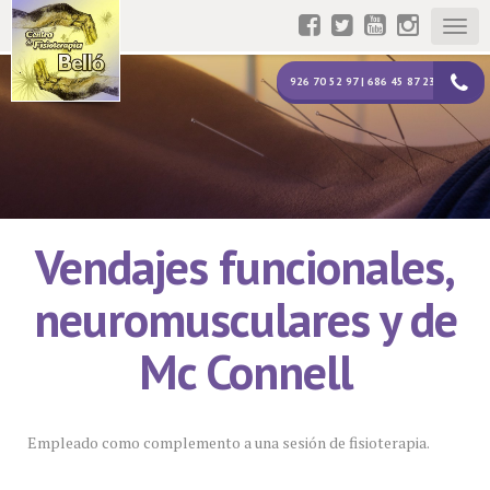
Togg
navig
926 70 52 97 | 686 45 87 23
Vendajes funcionales,
neuromusculares y de
Mc Connell
Empleado como complemento a una sesión de fisioterapia.