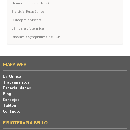
Neuromodulación NESA
Ejercicio Terapéutico
Osteopatía visceral
Lámpara biotérmica
Diatermia Symphium One Plus
MAPA WEB
La Clínica
Tratamientos
Especialidades
Blog
Consejos
Tablón
Contacto
FISIOTERAPIA BELLÓ