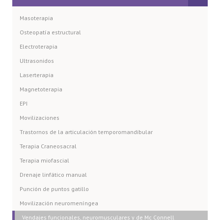
Masoterapia
Osteopatía estructural
Electroterapia
Ultrasonidos
Laserterapia
Magnetoterapia
EPI
Movilizaciones
Trastornos de la articulación temporomandibular
Terapia Craneosacral
Terapia miofascial
Drenaje linfático manual
Punción de puntos gatillo
Movilización neuromeníngea
Vendajes funcionales, neuromusculares y de Mc Connell