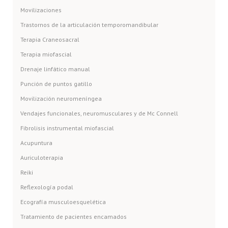
Movilizaciones
Trastornos de la articulación temporomandibular
Terapia Craneosacral
Terapia miofascial
Drenaje linfático manual
Punción de puntos gatillo
Movilización neuromeníngea
Vendajes funcionales, neuromusculares y de Mc Connell
Fibrolisis instrumental miofascial
Acupuntura
Auriculoterapia
Reiki
Reflexología podal
Ecografía musculoesquelética
Tratamiento de pacientes encamados