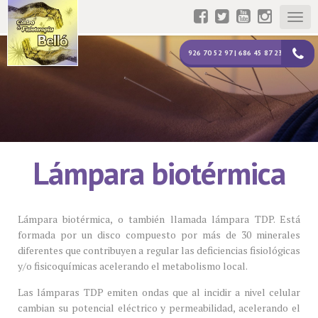
Togg
navig
926 70 52 97 | 686 45 87 23
Lámpara biotérmica
Lámpara biotérmica, o también llamada lámpara TDP. Está
formada por un disco compuesto por más de 30 minerales
diferentes que contribuyen a regular las deficiencias fisiológicas
y/o fisicoquímicas acelerando el metabolismo local.
Las lámparas TDP emiten ondas que al incidir a nivel celular
cambian su potencial eléctrico y permeabilidad, acelerando el