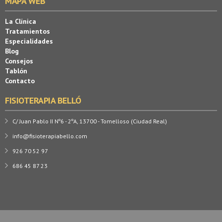
MAPA WEB
La Clínica
Tratamientos
Especialidades
Blog
Consejos
Tablón
Contacto
FISIOTERAPIA BELLÓ
C/ Juan Pablo II Nº6 - 2ºA, 13700 - Tomelloso (Ciudad Real)
info@fisioterapiabello.com
926 70 52 97
686 45 87 23