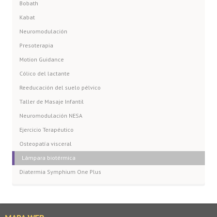
Bobath
Kabat
Neuromodulación
Presoterapia
Motion Guidance
Cólico del lactante
Reeducación del suelo pélvico
Taller de Masaje Infantil
Neuromodulación NESA
Ejercicio Terapéutico
Osteopatía visceral
Lámpara biotérmica
Diatermia Symphium One Plus