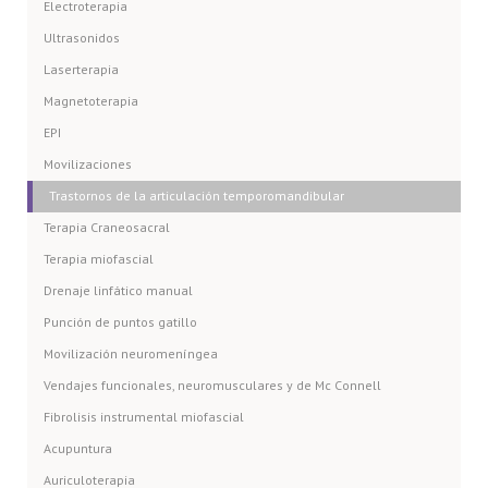
Electroterapia
Ultrasonidos
Laserterapia
Magnetoterapia
EPI
Movilizaciones
Trastornos de la articulación temporomandibular
Terapia Craneosacral
Terapia miofascial
Drenaje linfático manual
Punción de puntos gatillo
Movilización neuromeníngea
Vendajes funcionales, neuromusculares y de Mc Connell
Fibrolisis instrumental miofascial
Acupuntura
Auriculoterapia