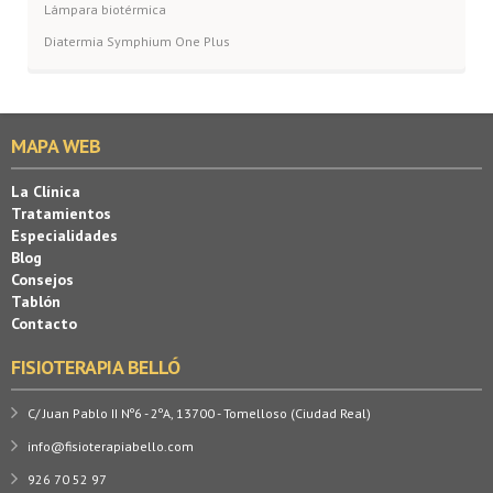
Lámpara biotérmica
Diatermia Symphium One Plus
MAPA WEB
La Clínica
Tratamientos
Especialidades
Blog
Consejos
Tablón
Contacto
FISIOTERAPIA BELLÓ
C/ Juan Pablo II Nº6 - 2ºA, 13700 - Tomelloso (Ciudad Real)
info@fisioterapiabello.com
926 70 52 97