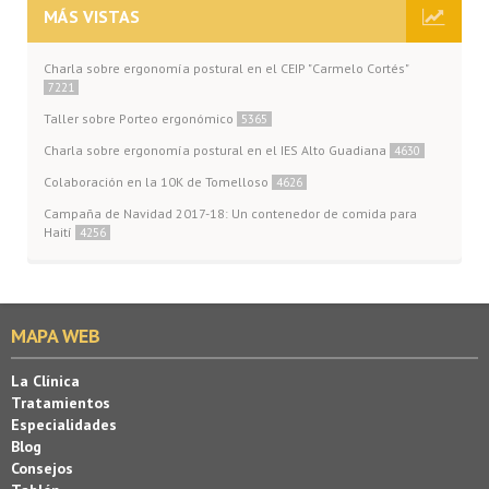
MÁS VISTAS
Charla sobre ergonomía postural en el CEIP "Carmelo Cortés"
7221
Taller sobre Porteo ergonómico
5365
Charla sobre ergonomía postural en el IES Alto Guadiana
4630
Colaboración en la 10K de Tomelloso
4626
Campaña de Navidad 2017-18: Un contenedor de comida para
Haití
4256
MAPA WEB
La Clínica
Tratamientos
Especialidades
Blog
Consejos