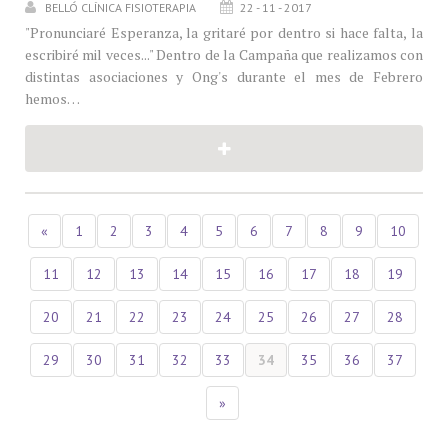
BELLÓ CLÍNICA FISIOTERAPIA
22 - 11 - 2017
"Pronunciaré Esperanza, la gritaré por dentro si hace falta, la
escribiré mil veces..." Dentro de la Campaña que realizamos con
distintas asociaciones y Ong's durante el mes de Febrero
hemos…
«
1
2
3
4
5
6
7
8
9
10
11
12
13
14
15
16
17
18
19
20
21
22
23
24
25
26
27
28
29
30
31
32
33
34
35
36
37
»