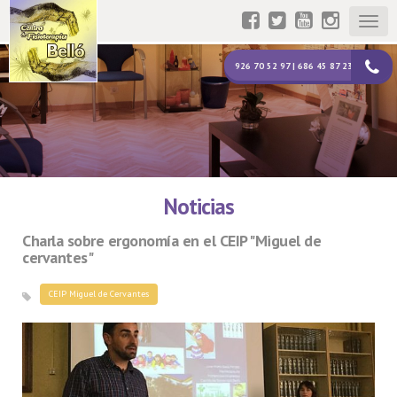
Togg
navig
926 70 52 97 | 686 45 87 23
Noticias
Charla sobre ergonomía en el CEIP "Miguel de
cervantes"
CEIP Miguel de Cervantes