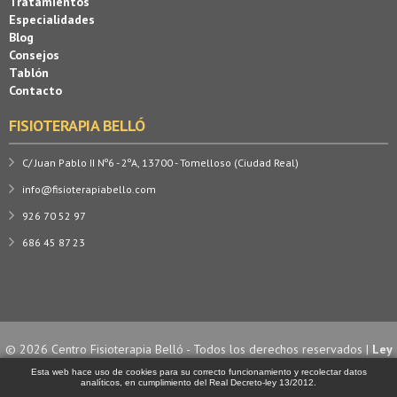
Tratamientos
Especialidades
Blog
Consejos
Tablón
Contacto
FISIOTERAPIA BELLÓ
C/ Juan Pablo II Nº6 - 2ºA, 13700 - Tomelloso (Ciudad Real)
info@fisioterapiabello.com
926 70 52 97
686 45 87 23
© 2026 Centro Fisioterapia Belló - Todos los derechos reservados |
Ley
de Cookies
| Diseño y desarrollo por
Esta web hace uso de cookies para su correcto funcionamiento y recolectar datos
analíticos, en cumplimiento del Real Decreto-ley 13/2012.