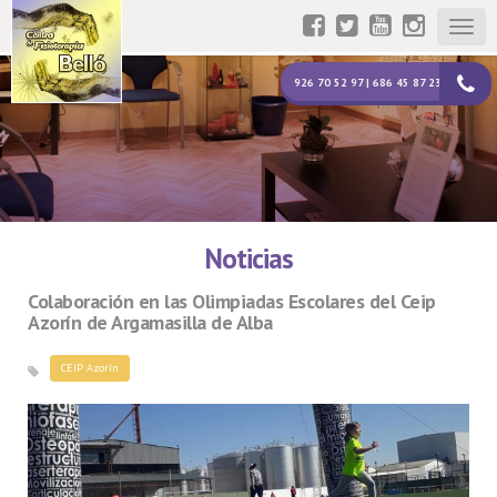
Togg
navig
926 70 52 97 | 686 45 87 23
Noticias
Colaboración en las Olimpiadas Escolares del Ceip
Azorín de Argamasilla de Alba
CEIP Azorín