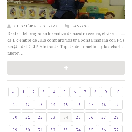
BELLÓ CLÍNICA FISIOTERAPIA
3 - 05 - 2022
Dentro del programa formativo de nuestro centro, el viernes 22
de Diciembre de 2018 compartimos una bonita mañana con l@s
niñ@s del CEIP Almirante Topete de Tomelloso; las charlas
fueron…
«
1
2
3
4
5
6
7
8
9
10
11
12
13
14
15
16
17
18
19
20
21
22
23
24
25
26
27
28
29
30
31
32
33
34
35
36
37