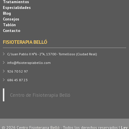
Tratamientos
Especialidades
Blog
Consejos
Tablón
Contacto
FISIOTERAPIA BELLÓ
C/ Juan Pablo II Nº6 - 2ºA, 13700 - Tomelloso (Ciudad Real)
info@fisioterapiabello.com
926 70 52 97
686 45 87 23
Centro de Fisioterapia Belló
© 2026 Centro Fisioterapia Belló - Todos los derechos reservados |
Ley