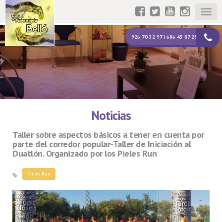
Togg
navig
926 70 52 97 | 686 45 87 23
Noticias
Taller sobre aspectos básicos a tener en cuenta por
parte del corredor popular-Taller de Iniciación al
Duatlón. Organizado por los Pieles Run
Pieles Run