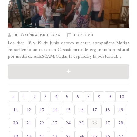
BELLÓ CLÍNICA FISIOTERAPIA
1 - 07 - 2018
Los días 18 y 19 de Junio estuvo nuestra compañera Marisa
impartiendo un curso en Casasimarro de ergonomía postural
por medio de ACESCAM. Cuidar la espalda y la postura al…
«
1
2
3
4
5
6
7
8
9
10
11
12
13
14
15
16
17
18
19
20
21
22
23
24
25
26
27
28
29
30
31
32
33
34
35
36
37