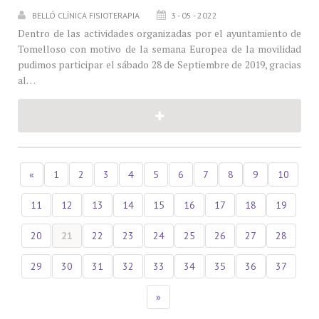
BELLÓ CLÍNICA FISIOTERAPIA
3 - 05 - 2022
Dentro de las actividades organizadas por el ayuntamiento de
Tomelloso con motivo de la semana Europea de la movilidad
pudimos participar el sábado 28 de Septiembre de 2019, gracias
al…
«
1
2
3
4
5
6
7
8
9
10
11
12
13
14
15
16
17
18
19
20
21
22
23
24
25
26
27
28
29
30
31
32
33
34
35
36
37
»