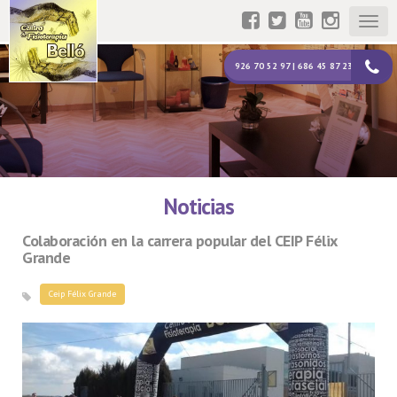
Togg
navig
926 70 52 97 | 686 45 87 23
Noticias
Colaboración en la carrera popular del CEIP Félix
Grande
Ceip Félix Grande