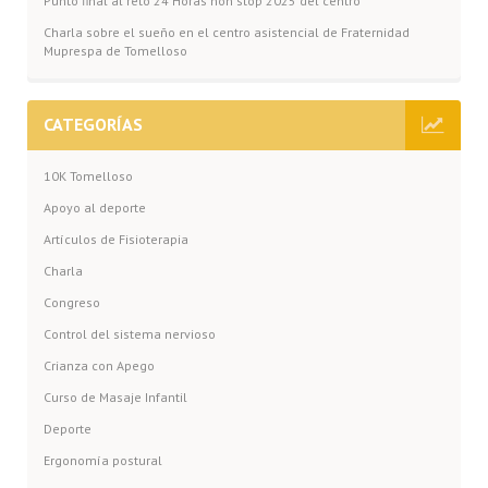
Punto final al reto 24 Horas non stop 2025 del centro
Charla sobre el sueño en el centro asistencial de Fraternidad
Muprespa de Tomelloso
CATEGORÍAS
10K Tomelloso
Apoyo al deporte
Artículos de Fisioterapia
Charla
Congreso
Control del sistema nervioso
Crianza con Apego
Curso de Masaje Infantil
Deporte
Ergonomía postural