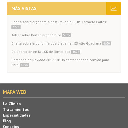
MÁS VISTAS
Charla sobre ergonomía postural en el CEIP "Carmelo Cortés"
7221
Taller sobre Porteo ergonómico
5365
Charla sobre ergonomía postural en el IES Alto Guadiana
4630
Colaboración en la 10K de Tomelloso
4626
Campaña de Navidad 2017-18: Un contenedor de comida para
Haití
4256
MAPA WEB
La Clínica
Tratamientos
Especialidades
Blog
Consejos