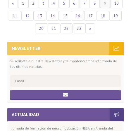
«
1
2
3
4
5
6
7
8
9
10
11
12
13
14
15
16
17
18
19
20
21
22
23
»
NEWSLETTER
Suscríbete a nuestra Newsletter y te mantendremos informado de
las últimas noticias.
ACTUALIDAD
Jornada de formación de neuromodulación NESA en Aranda del