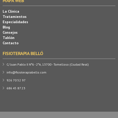
MAPA WEB
La Clínica
Tratamientos
Especialidades
Blog
Consejos
Tablón
Contacto
FISIOTERAPIA BELLÓ
C/ Juan Pablo II Nº6 - 2ºA, 13700 - Tomelloso (Ciudad Real)
info@fisioterapiabello.com
926 70 52 97
686 45 87 23