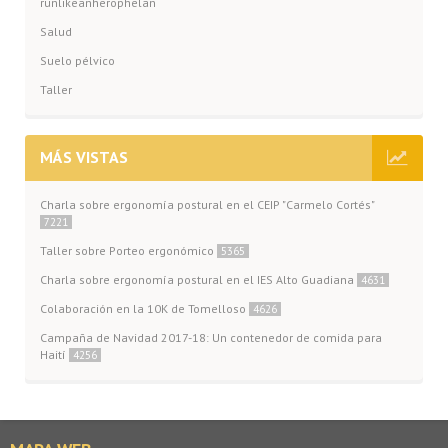
runlikeanherophelan
Salud
Suelo pélvico
Taller
MÁS VISTAS
Charla sobre ergonomía postural en el CEIP "Carmelo Cortés"
7221
Taller sobre Porteo ergonómico
5365
Charla sobre ergonomía postural en el IES Alto Guadiana
4631
Colaboración en la 10K de Tomelloso
4626
Campaña de Navidad 2017-18: Un contenedor de comida para
Haití
4256