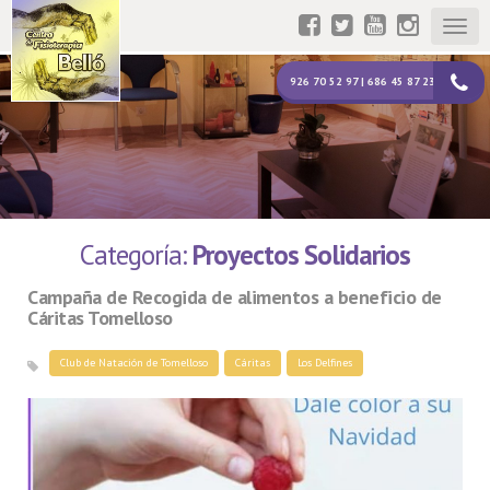
Togg
navig
926 70 52 97 | 686 45 87 23
Categoría:
Proyectos Solidarios
Campaña de Recogida de alimentos a beneficio de
Cáritas Tomelloso
Club de Natación de Tomelloso
Cáritas
Los Delfines