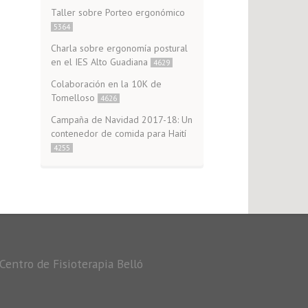
Taller sobre Porteo ergonómico
5364
Charla sobre ergonomía postural
en el IES Alto Guadiana
4629
Colaboración en la 10K de
Tomelloso
4626
Campaña de Navidad 2017-18: Un
contenedor de comida para Haití
4255
Centro de Fisioterapia Belló