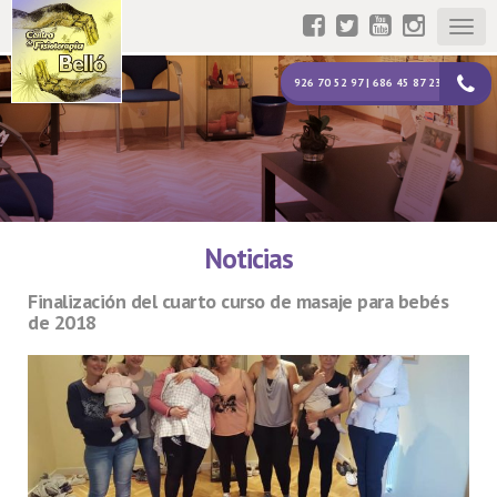
Togg
navig
926 70 52 97 | 686 45 87 23
Noticias
Finalización del cuarto curso de masaje para bebés
de 2018