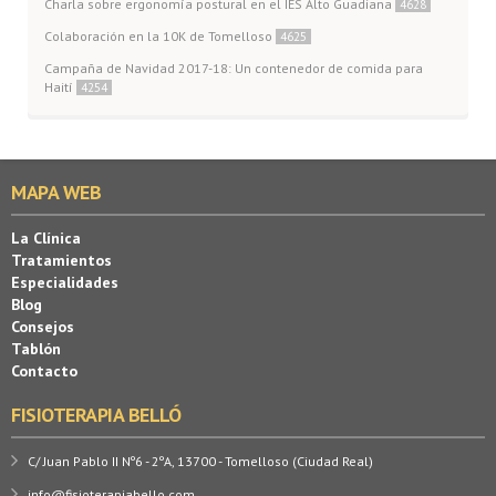
Charla sobre ergonomía postural en el IES Alto Guadiana
4628
Colaboración en la 10K de Tomelloso
4625
Campaña de Navidad 2017-18: Un contenedor de comida para
Haití
4254
MAPA WEB
La Clínica
Tratamientos
Especialidades
Blog
Consejos
Tablón
Contacto
FISIOTERAPIA BELLÓ
C/ Juan Pablo II Nº6 - 2ºA, 13700 - Tomelloso (Ciudad Real)
info@fisioterapiabello.com