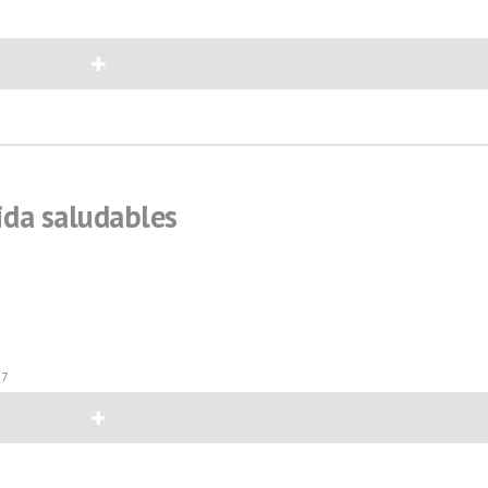
8
ida saludables
17