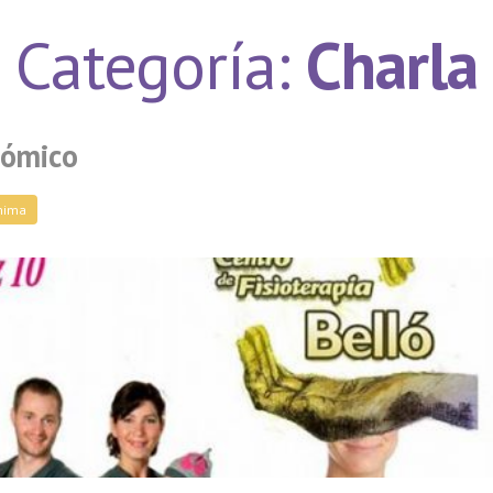
Categoría:
Charla
nómico
mima