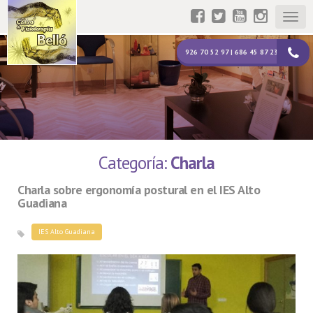
Togg
navig
926 70 52 97 | 686 45 87 23
Categoría:
Charla
Charla sobre ergonomía postural en el IES Alto
Guadiana
IES Alto Guadiana