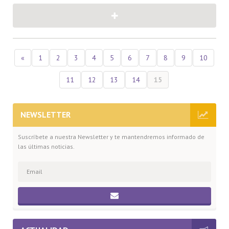
«
1
2
3
4
5
6
7
8
9
10
11
12
13
14
15
NEWSLETTER
Suscríbete a nuestra Newsletter y te mantendremos informado de
las últimas noticias.