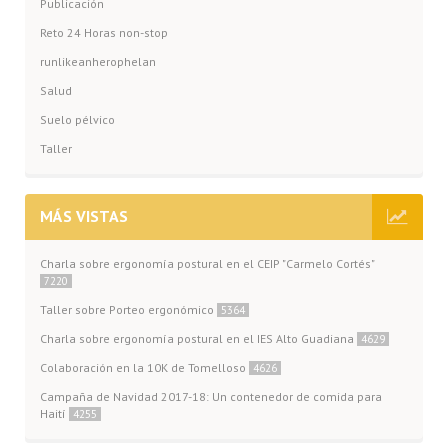
Publicación
Reto 24 Horas non-stop
runlikeanherophelan
Salud
Suelo pélvico
Taller
MÁS VISTAS
Charla sobre ergonomía postural en el CEIP "Carmelo Cortés"
7220
Taller sobre Porteo ergonómico
5364
Charla sobre ergonomía postural en el IES Alto Guadiana
4629
Colaboración en la 10K de Tomelloso
4626
Campaña de Navidad 2017-18: Un contenedor de comida para
Haití
4255